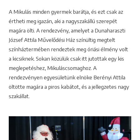
A Mikulás minden gyermek barátja, és ezt csak az
értheti meg igazán, aki a nagyszakállú szerepét
magára ölti. A rendezvény, amelyet a Dunaharaszti
József Attila Művelődési Ház színültig megtelt
színháztermében rendeztek meg óriási élmény volt
a kicsiknek. Sokan közülük csak itt jutottak egy kis
meglepetéshez, Mikuláscsomaghoz. A
rendezvényen egyesületünk elnöke Berényi Attila
öltötte magára a piros kabátot, és a jellegzetes nagy
szakállat.