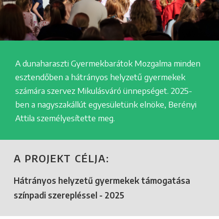
A dunaharaszti Gyermekbarátok Mozgalma minden
esztendőben a hátrányos helyzetű gyermekek
számára szervez Mikulásváró ünnepséget. 2025-
ben a nagyszakállút egyesületünk elnöke, Berényi
Attila személyesítette meg.
A PROJEKT CÉLJA:
Hátrányos helyzetű gyermekek támogatása
színpadi szerepléssel - 2025