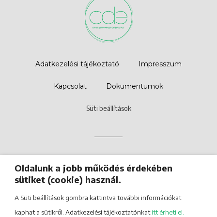
Adatkezelési tájékoztató
Impresszum
Kapcsolat
Dokumentumok
Süti beállítások
A weboldal a Bethlen Gábor Alapkezelő Zrt., Városi Civil Alap
Oldalunk a jobb működés érdekében
támogatásával jött létre.
Részletek
sütiket (cookie) használ.
A Süti beállítások gombra kattintva további információkat
kaphat a sütikről. Adatkezelési tájékoztatónkat
itt érheti el.