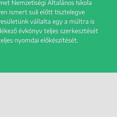
et Nemzetiségi Általános Iskola
en ismert suli előtt tisztelegve
esületünk vállalta egy a múltra is
ékező évkönyv teljes szerkesztését
teljes nyomdai előkészítését.