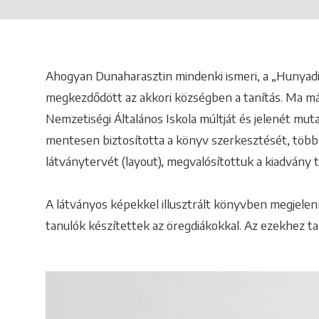
Ahogyan Dunaharasztin mindenki ismeri, a „Hunyadi s
megkezdődött az akkori községben a tanítás. Ma m
Nemzetiségi Általános Iskola múltját és jelenét mut
mentesen biztosította a könyv szerkesztését, több f
látványtervét (layout), megvalósítottuk a kiadvány t
A látványos képekkel illusztrált könyvben megjelenne
tanulók készítettek az öregdiákokkal. Az ezekhez tar