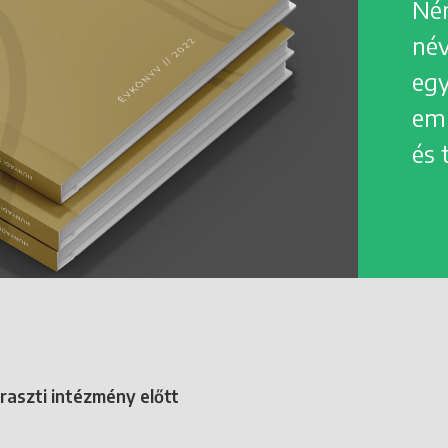
Ném
név
egy
eml
és 
raszti intézmény előtt