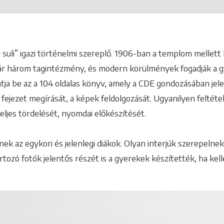
uli” igazi történelmi szereplő. 1906-ban a templom mellett h
ár három tagintézmény, és modern körülmények fogadják a 
atja be az a 104 oldalas könyv, amely a CDE gondozásában jel
ejezet megírását, a képek feldolgozását. Ugyanilyen feltétel
eljes tördelését, nyomdai előkészítését.
k az egykori és jelenlegi diákok. Olyan interjúk szerepelnek 
tozó fotók jelentős részét is a gyerekek készítették, ha kell