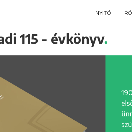
NYITÓ
RÓ
di 115 - évkönyv
.
190
els
ünn
szü